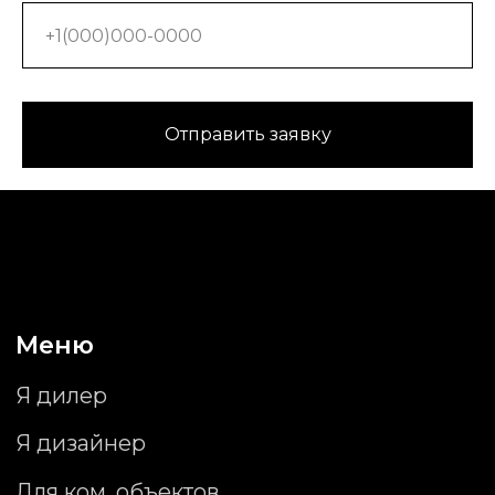
Я дизайнер
Для ком. объектов
Контакты
Отправить заявку
г. Москва, ARTPLAY,
ул. Нижняя Сыромятническая д. 10, стр. 9
info@wallstreetstudio.ru
+7 (495) 463-26-09
Часы работы
Понедельник-Пятница:
09:00 - 20:00
Суббота-Воскресенье:
Выходной
Соц.сети
Telegram