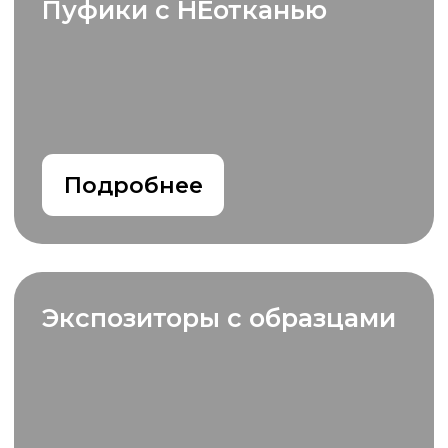
Бесплатный подбор
изображений
Дизайн-бокс
с образцами
Цветопробы
по всем
материалам
Мало информации о
продукте, его свойствах
и характеристиках