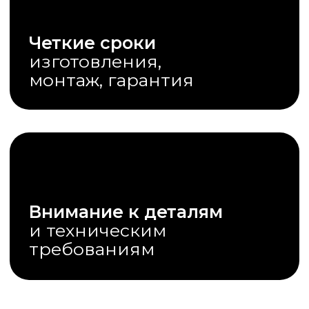
Можно мыть и чистить
Практичны и долговечны
Подходят в любую комнату,
даже в ванную
Подробнее
НЕО
картины
Картины, которые точно
подойдут
Освежат комнату
без ремонта
Добавят в интерьер
эксклюзивности
Рисунок выбираете вы