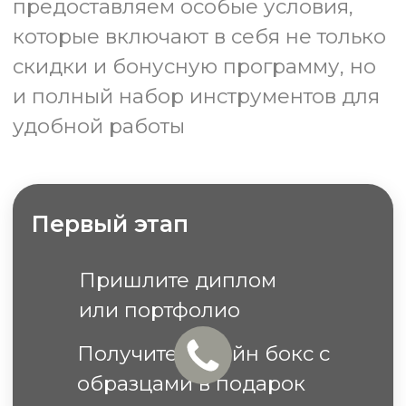
ОТЗЫВЫ
Ирина И.
Ирина Р.
Хотелось бы выразить
Здравствуйте,
благодарность всей команде,
Антон очень помо
за отлично выполненную
подборке цвета, 
работу.
идеально к одно
Все было выполнено четко,
Обои клеили сами
аккуратно и в срок, от момента
инструкции, что 
заказа цветопробы, до момента
На ощупь обои мя
поклейки. Остались довольны
бархатные.
результатом!