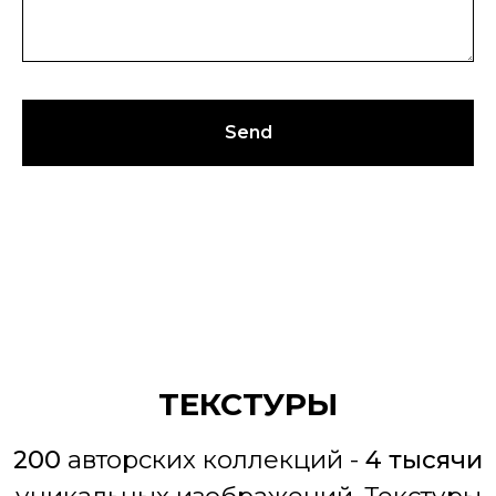
Ближайшие мероприятия
Презентация новых
коллекций Wall Street - 22
августа
Обучение нейродизайну от
студии Wall Street - 4 сентября
Send
Все мероприятия
Подпишитесь на наш
дизайнерский чат и узнавайте обо
всех мероприятиях первыми!
Подписаться на чат
Нет времени искать?
Закажи подбор