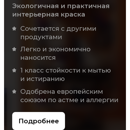
с подсветкой из
закаленного стекла
По индивидуальным
размерам с любым
изображением
Прочное и безопасное
стекло
Различные варианты
подсветки
Монтируется в нишу
или на стену
Подробнее
Комплектация
Roomtourist
Услуга только для дизайнеров