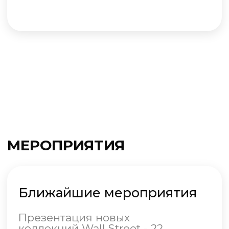
Второй этап
Подпишите договор
Получайте повышенный
бонус
Становитесь участником
розыгрышей подарков
Третий этап
Присылайте проекты и фото
реализованных проектов
Собирайте портфолио своих
проектов на нашем сайте и
находите новых клиентов