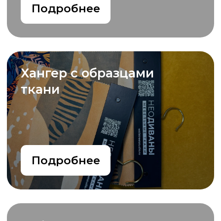
Служба поддержки
с 10.00
до 20.00
Мы
любим
своих клиентов
и работу
Сложно выбрать
подходящий материал/
изображения