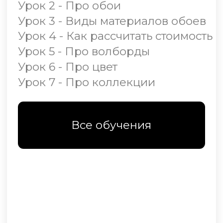
архитекторов, дизайн студий и
отделов комплектации мы
предоставляем особые условия,
которые включают в себя не только
скидки и бонусную программу, но
и полный набор инструментов для
удобной работы
Первый этап
Пришлите диплом
или портфолио
Получите дизайн бокс с
образцами в подарок
Посещайте экскурсии и
мероприятия студии