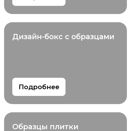
Миллион поставщиков,
не знаешь кого выбрать
Студия
17 лет
на интерьерном
рынке
Более
100 тысяч
довольных
клиентов
Средняя оценка на Яндекс
5.0