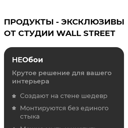
Изготовим любой формы,
размера и цветовой гаммы
Подробнее
НЕО
краска
Экологичная и практичная
интерьерная краска
Сочетается с другими
продуктами
Легко и экономично
наносится
1 класс стойкости к мытью
и истиранию
Одобрена европейским
союзом по астме и аллергии