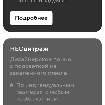
ТЕКСТУРЫ
200
авторских коллекций -
4 тысячи
уникальных изображений. Текстуры
для визуализаций и коллажей
в
прямом доступе