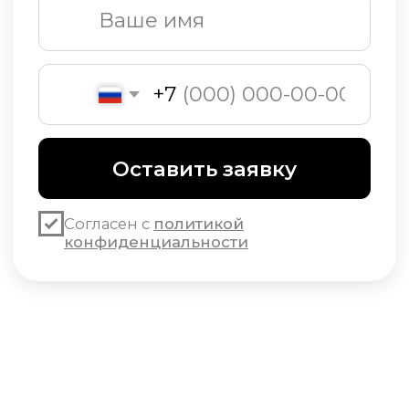
Нет времени искать?
Закажи подбор
изображений бесплатно
ОБУЧЕНИЯ
Обучения
Урок 1 - Про студию
Урок 2 - Про обои
Урок 3 - Виды материалов обоев
Урок 4 - Как рассчитать стоимость
Урок 5 - Про волборды
Урок 6 - Про цвет
Урок 7 - Про коллекции