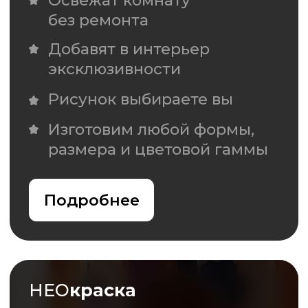
НЕО
диваны
Акцентный диван для создания
индивидуального интерьера
11 стандартных моделей
или индивидуальное
изготовление
Различные варианты обивки
Изображения из наших
коллекций или отрисовка
по вашей задумке
Подробнее
НЕО
витраж
Дизайнерское панно