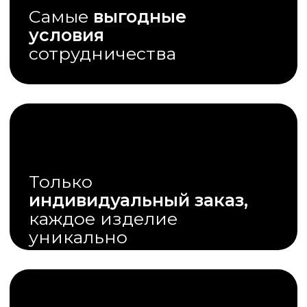
Внимание к деталям
и техническим
требованиям
ПРОДУКТЫ - ЭКСКЛЮЗИВЫ
ОТ СТУДИИ WALL STREET
НЕ
Обои
Крутое решение для вашего
интерьера
Создают на стене шедевр
Монтируются без единого
стыка