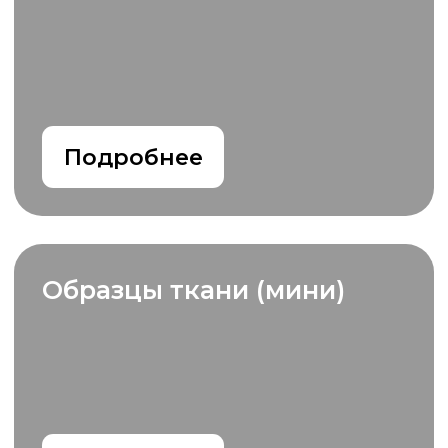
Не дозвониться до
менеджера, особенно
когда он так нужен
Персональный
менеджер
по заказу