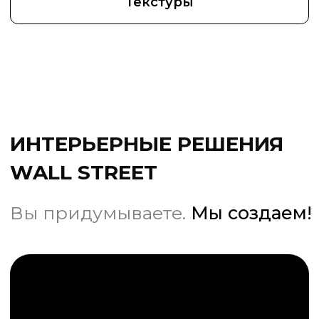
Только
индивидуальный заказ,
каждое изделие
уникально
Четкие сроки
изготовления,
монтаж, гарантия